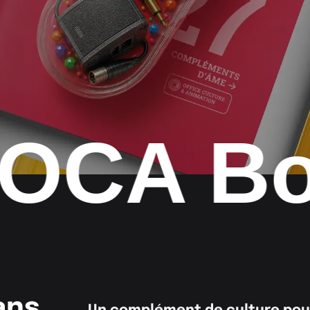
Bonnev
ans