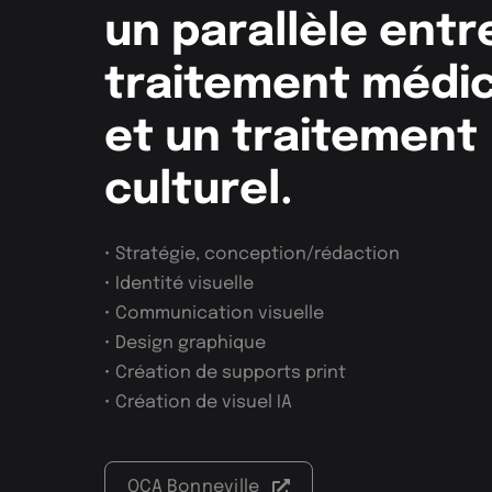
un parallèle entr
traitement médic
et un traitement
culturel.
• Stratégie, conception/rédaction
• Identité visuelle
• Communication visuelle
• Design graphique
• Création de supports print
• Création de visuel IA
OCA Bonneville