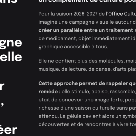
Un complément de culture pour
Pour la saison 2026–2027 de
l’Office Cul
imaginé une campagne visuelle autour d’
créer un parallèle entre un traitement 
de médicament, objet immédiatement ide
igne
graphique accessible à tous.
elle
Elle ne contient plus des molécules, mai
musique, de lecture, de danse, d’arts pl
r
Cette approche permet de rappeler que 
remède :
elle stimule, apaise, rassemble, 
,
était de concevoir une image forte, popu
richesse d’une saison culturelle sans pa
attendu. La gélule devient alors un symbo
découvertes et de rencontres à vivre tou
éer