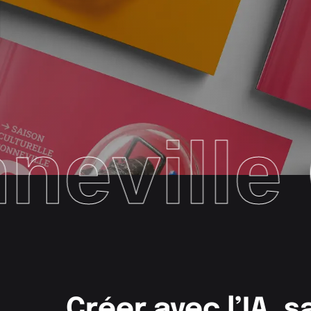
lle
OCA 
Créer avec l’IA, s