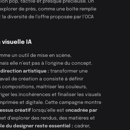
on pop, tactile et presque précieuse. On
s explorer de près, comme une boîte remplie
t la diversité de l’offre proposée par l’OCA
 visuelle IA
 comme un outil de mise en scène,
ais elle n’est pas à l’origine du concept.
irection artistique :
transformer une
avail de création a consisté à définir
les compositions, maîtriser les couleurs,
riger les incohérences et finaliser les visuels
imprimée et digitale. Cette campagne montre
cessus créatif
lorsqu’elle est e
ncadrée par
met d’explorer des rendus, des matières et
ôle du designer reste essentiel :
cadrer,