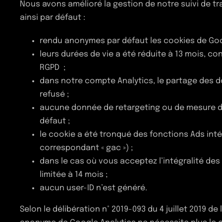
Nous avons amélioré la gestion de notre suivi de tr
+33 (0)9 84 27 61 16
ainsi par défaut :
info@oeil-neuf.com
rendu anonymes par défaut les cookies de Goog
leurs durées de vie a été réduite à 13 mois, c
RGPD ;
dans notre compte Analytics, le partage des 
refusé ;
aucune donnée de retargeting ou de mesure d’
défaut ;
le cookie a été tronqué des fonctions Ads int
correspondant « gac ») ;
dans le cas où vous acceptez l’intégralité de
limitée à 14 mois ;
aucun user-ID n’est généré.
Selon le délibération n° 2019-093 du 4 juillet 2019 de