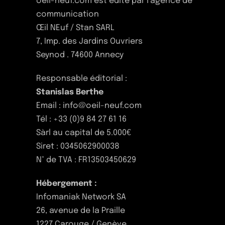
oeil-neuf.com est édité par l’agence de
communication
Œil NEuf / Stan SARL
7, Imp. des Jardins Ouvriers
Seynod . 74600 Annecy
Responsable éditorial :
Stanislas Berthe
Email : info@oeil-neuf.com
Tél : +33 (0)9 84 27 61 16
Sàrl au capital de 5.000€
Siret : 0345062900038
N° de TVA : FR13503450629
Hébergement :
Infomaniak Network SA
26, avenue de la Praille
1227 Carouge / Genève