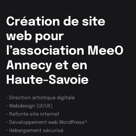
Création de site
web pour
l’association MeeO
Annecy et en
Haute-Savoie
• Direction artistique digitale
• Webdesign (UI/UX)
• Refonte site internet
• Développement web WordPress®
• Hébergement sécurisé