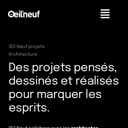
Passer
au
contenu
Œil Neuf projets
Architecture
Des projets pensés,
dessinés et réalisés
pour marquer les
esprits.