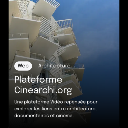
Instagram
Facebook
Linkedin
+33 (0)9 84 27 61 16
info@oeil-neuf.com
Web
Architecture
Plateforme
Cinearchi.org
Une plateforme Vidéo repensée pour
explorer les liens entre architecture,
documentaires et cinéma.